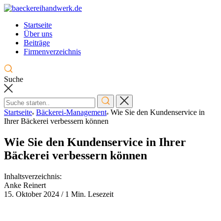
Skip
to
Startseite
content
Über uns
Beiträge
Firmenverzeichnis
Suche
Startseite
Bäckerei-Management
Wie Sie den Kundenservice in
Ihrer Bäckerei verbessern können
Wie Sie den Kundenservice in Ihrer
Bäckerei verbessern können
Inhaltsverzeichnis:
Anke Reinert
15. Oktober 2024
/
1 Min. Lesezeit