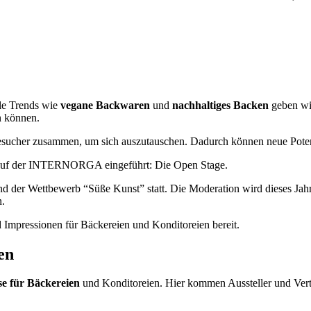
lle Trends wie
vegane Backwaren
und
nachhaltiges Backen
geben wic
en können.
esucher zusammen, um sich auszutauschen. Dadurch können neue Pote
at auf der INTERNORGA eingeführt: Die Open Stage.
 und der Wettbewerb “Süße Kunst” statt. Die Moderation wird dieses 
n.
d Impressionen für Bäckereien und Konditoreien bereit.
hen
e für Bäckereien
und Konditoreien. Hier kommen Aussteller und Vertr