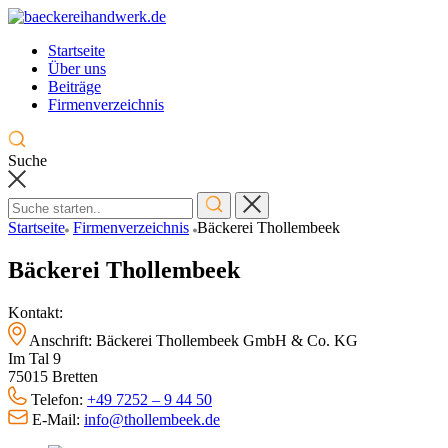
Skip
to
Startseite
content
Über uns
Beiträge
Firmenverzeichnis
Suche
Startseite
Firmenverzeichnis
Bäckerei Thollembeek
Bäckerei Thollembeek
Kontakt:
Anschrift: Bäckerei Thollembeek GmbH & Co. KG
Im Tal 9
75015 Bretten
Telefon:
+49 7252 – 9 44 50
E-Mail:
info@thollembeek.de