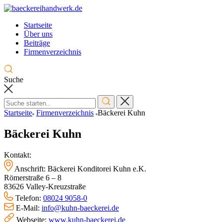
Skip
to
Startseite
content
Über uns
Beiträge
Firmenverzeichnis
Suche
Startseite
Firmenverzeichnis
Bäckerei Kuhn
Bäckerei Kuhn
Kontakt:
Anschrift: Bäckerei Konditorei Kuhn e.K.
Römerstraße 6 – 8
83626 Valley-Kreuzstraße
Telefon:
08024 9058-0
E-Mail:
info@kuhn-baeckerei.de
Webseite:
www.kuhn-baeckerei.de