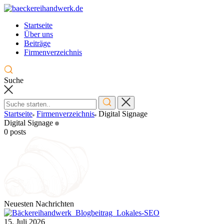
Skip
to
Startseite
content
Über uns
Beiträge
Firmenverzeichnis
Suche
Startseite
Firmenverzeichnis
Digital Signage
Digital Signage
0 posts
Neuesten Nachrichten
15. Juli 2026